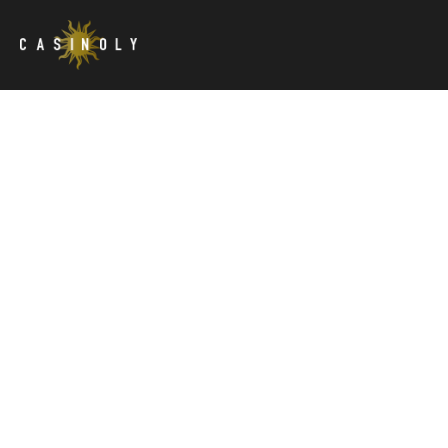
Waarom Pay and
Play de Toekomst
van Online Casino’s
is
In de wereld van online gokken is gemak koning.
Spelers willen snel en veilig kunnen spelen, zonder
gedoe met lange registratieformulieren of wachttijden.
Pay and Play NL speelt hier perfect op in. Dit systeem,
dat gebruikmaakt van Trustly of vergelijkbare
betaalmethoden, stelt je in staat om direct te storten en