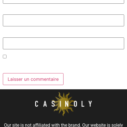
E-mail
*
Site web
Enregistrer mon nom, mon e-mail et mon site dans le
navigateur pour mon prochain commentaire.
Our site is not affiliated with the brand. Our website is solely