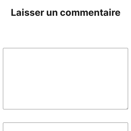
Laisser un commentaire
Votre adresse e-mail ne sera pas publiée.
Les champs
obligatoires sont indiqués avec
*
Commentaire
*
Nom
*