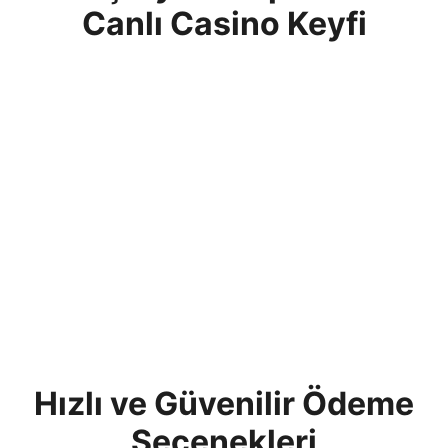
Canlı Casino Keyfi
Pinco TR’nin en büyük artılarından biri, binlerce oyun
seçeneğini tek bir çatı altında toplaması. Slot severler
için klasik üç makaralı oyunlardan çok hatlı video
slotlara, megaways türündeki yüksek kazanç
potansiyelli oyunlara kadar dev bir seçki bulunuyor.
Canlı casino bölümü ise gerçek bir kumarhane
atmosferini evinizin konforuna taşıyor. Profesyonel
krupiyeler eşliğinde rulet, blackjack, bakara ve poker
gibi oyunları HD kalitesinde oynayabilir, aynı masadaki
diğer oyuncularla sohbet ederek sosyal bir deneyim
yaşayabilirsiniz. Ayrıca Türkçe dil desteği sayesinde,
canlı oyunlarda krupiyerle ya da destek ekibiyle iletişim
kurarken hiçbir dil bariyeriyle karşılaşmazsınız.
Hızlı ve Güvenilir Ödeme
Seçenekleri