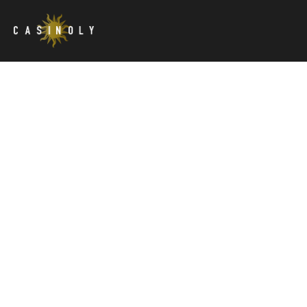
Pin up Casino
Azərbaycanda:
Nədir, Niyə
Seçilməlidir və
Problemlərin Həlli
Yolları
Pin up Casino