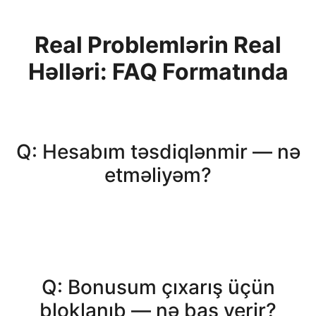
məhdudlaşdırma və ya müvəqqəti özünübloklama
funksiyalarından istifadə edin.
Real Problemlərin Real
Həlləri: FAQ Formatında
Aşağıda istifadəçilərin ən çox verdiyi suallar və qısa,
praktik cavabları təqdim edirəm.
Q: Hesabım təsdiqlənmir — nə
etməliyəm?
A: Sənədlərinizin keyfiyyətini yoxlayın, bütün
məlumatların aydın görünməsinə diqqət yetirin. Müştəri
dəstəyinə yazın və konkret səbəbi soruşun. Əlavə sənəd
tələb olunarsa, onu tez bir zamanda təqdim edin.
Q: Bonusum çıxarış üçün
bloklanıb — nə baş verir?