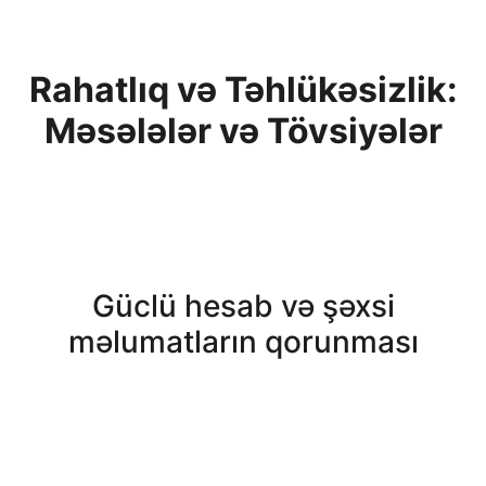
seçim, amma daha yavaş temp və daha yüksək
mərc limitlərini nəzərə alın.
Rahatlıq və Təhlükəsizlik:
Məsələlər və Tövsiyələr
Onlayn kazinoda oynamaq həm əyləncə ola bilər, həm
də risk. Buna görə bir neçə vacib təhlükəsizlik qaydası
verəcəyəm ki, həm pulunuzu, həm də şəxsi məlumatınızı
qoruyasınız.
Güclü hesab və şəxsi
məlumatların qorunması
Unikal şifrə və mümkün olduqda iki faktorlu
doğrulama istifadə edin.
Hesab məlumatlarını başqa şəxslərlə paylaşmayın
— heç vaxt! Məxfi məlumatların sızması real pul