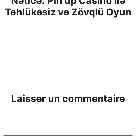
Nəticə: Pin up Casino ilə
Təhlükəsiz və Zövqlü Oyun
Pin up Casino Azərbaycanda maraqlı seçim ola bilər,
amma hər bir onlayn platformada olduğu kimi, diqqət və
məsuliyyət tələb edir. Bu yazıda əsas problemləri və
onların sadə, işlək həll yollarını təqdim etdim. Əsas
mesaj belədir: məlumatlı olun, şərtləri oxuyun, hesabınızı
və bankrolunuzu idarə edin, və ən əsası — oynadığınız
zaman əylənin. Əgər hər hansı sualınız varsa və ya
konkret bir məsələ ilə bağlı kömək istəyirsinizsə, mən
buradayam və əlavə məlumat verməyə hazıram.
Laisser un commentaire
Votre adresse e-mail ne sera pas publiée.
Les champs
obligatoires sont indiqués avec
*
Commentaire
*