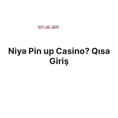
məsləhətlər, addım-addım təlimatlar və real istifadəçi
problemlərinin həlli yolları təqdim edəcəyəm. Əgər mobil
cihazınızdan oynamaq istəyirsinizsə, rəsmi mənbələrdə
olmayan tətbiqlər üçün diqqətli olun — məsələn, bəzi
istifadəçilər üçün
pin up apk
axtarışı maraq doğurur,
amma hər zaman təhlükəsizlik və mənbə yoxlamasını
unutmayın.
Niyə Pin up Casino? Qısa
Giriş
Pin up Casino Azərbaycanda populyarlaşan onlayn
qumar saytlarından biridir. Onun əsas üstünlükləri
arasında geniş oyun seçimi, cəlbedici bonuslar və mobil
uyğunluq var. Amma hər bir platformada olduğu kimi,
burada da istifadəçilər müəyyən problemlərlə üzləşə
bilər. Məqsədimiz bu problemləri müəyyən edib, onlara
praktik, asan yerinə yetirilən həll yolları təqdim etməkdir.