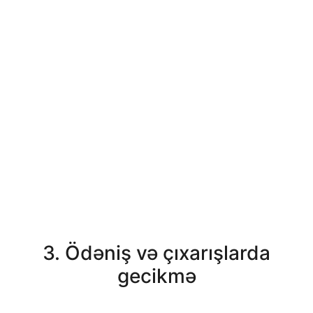
edir?
Səbəb: Bonusu cəlbedici göstərmək üçün saytlar
ümumi məlumat yayır, amma incə şərtləri qaydalar
bölməsində saxlayırlar.
Praktiki həll:
Bonus almazdan əvvəl « Qaydalar və
Şərtlər » səhifəsini diqqətlə oxuyun.
Wager tələbi, maksimum mərc və
oynanılmayan oyunların siyahısını yoxlayın.
Əgər bonusun alınması və ya çıxarılması ilə
bağlı şübhələriniz varsa, müştəri dəstəyi ilə
əlaqə saxlayın və cavabı yazılı formada tələb
edin.
3. Ödəniş və çıxarışlarda
gecikmə
Problemin təsviri: Azərbaycandan olan oyunçular üçün